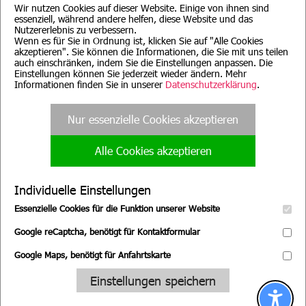
Wir nutzen Cookies auf dieser Website. Einige von ihnen sind
essenziell, während andere helfen, diese Website und das
Nutzererlebnis zu verbessern.
Wenn es für Sie in Ordnung ist, klicken Sie auf "Alle Cookies
akzeptieren". Sie können die Informationen, die Sie mit uns teilen
auch einschränken, indem Sie die Einstellungen anpassen. Die
Beratung für Mutter, Mutter-
Evang. Familien-
Einstellungen können Sie jederzeit wieder ändern. Mehr
Kind, Vater, Vater-Kind und
Bildungsstätte, München
pflegende Angehörige
Informationen finden Sie in unserer
Datenschutzerklärung
.
Nur essenzielle Cookies akzeptieren
Alle Cookies akzeptieren
Evang. Familien-
Familienpflege
Bildungsstätte, Nürnberg
Nürnberg
Individuelle Einstellungen
Essenzielle Cookies für die Funktion unserer Website
Google reCaptcha, benötigt für Kontaktformular
Google Maps, benötigt für Anfahrtskarte
Wir suchen Sie!
Einstellungen speichern
Zu unseren
Stellenangeboten