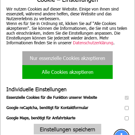
Wir nutzen Cookies auf dieser Website. Einige von ihnen sind
essenziell, während andere helfen, diese Website und das
Nutzererlebnis zu verbessern.
Wenn es für Sie in Ordnung ist, klicken Sie auf "Alle Cookies
akzeptieren". Sie können die Informationen, die Sie mit uns teilen
auch einschränken, indem Sie die Einstellungen anpassen. Die
Beratung für Mutter, Mutter-
Evang. Familien-
Kind, Vater, Vater-Kind und
Einstellungen können Sie jederzeit wieder ändern. Mehr
Bildungsstätte, München
pflegende Angehörige
Informationen finden Sie in unserer
Datenschutzerklärung
.
Nur essenzielle Cookies akzeptieren
Alle Cookies akzeptieren
Evang. Familien-
Familienpflege
Bildungsstätte, Nürnberg
Nürnberg
Individuelle Einstellungen
Essenzielle Cookies für die Funktion unserer Website
Google reCaptcha, benötigt für Kontaktformular
Google Maps, benötigt für Anfahrtskarte
Wir suchen Sie!
Einstellungen speichern
Zu unseren