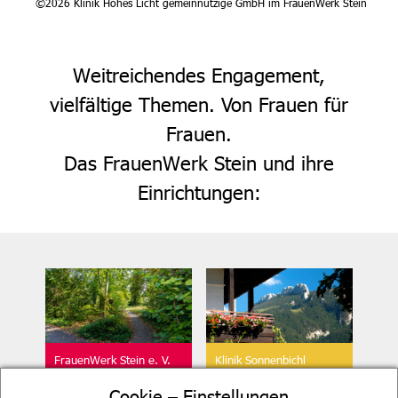
©2026 Klinik Hohes Licht gemeinnützige GmbH im FrauenWerk Stein
Weitreichendes Engagement,
vielfältige Themen. Von Frauen für
Frauen.
Das FrauenWerk Stein und ihre
Einrichtungen:
FrauenWerk Stein e. V.
Klinik Sonnenbichl
Geschäftsstelle
Aschau
Cookie – Einstellungen