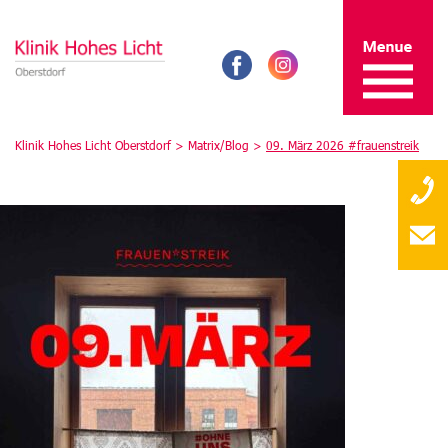
Klinik Hohes Licht Oberstdorf >
Matrix/Blog
>
09. März 2026 #frauenstreik