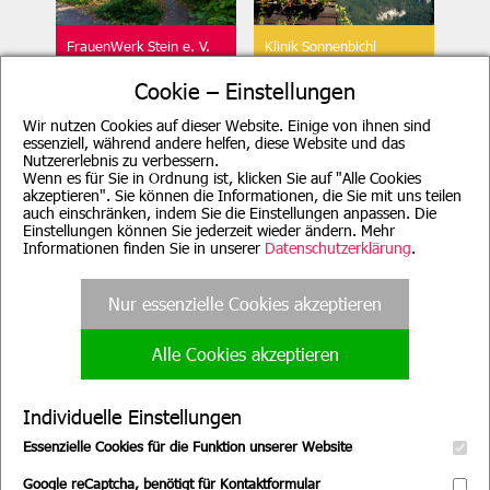
FrauenWerk Stein e. V.
Klinik Sonnenbichl
Geschäftsstelle
Aschau
Cookie – Einstellungen
Wir nutzen Cookies auf dieser Website. Einige von ihnen sind
essenziell, während andere helfen, diese Website und das
Nutzererlebnis zu verbessern.
Wenn es für Sie in Ordnung ist, klicken Sie auf "Alle Cookies
akzeptieren". Sie können die Informationen, die Sie mit uns teilen
auch einschränken, indem Sie die Einstellungen anpassen. Die
Beratung für Mutter, Mutter-
Evang. Familien-
Einstellungen können Sie jederzeit wieder ändern. Mehr
Kind, Vater, Vater-Kind und
Bildungsstätte, München
pflegende Angehörige
Informationen finden Sie in unserer
Datenschutzerklärung
.
Nur essenzielle Cookies akzeptieren
Alle Cookies akzeptieren
Evang. Familien-
Familienpflege
Bildungsstätte, Nürnberg
Nürnberg
Individuelle Einstellungen
Essenzielle Cookies für die Funktion unserer Website
Google reCaptcha, benötigt für Kontaktformular